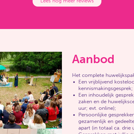
Lees nog meer reviews
Aanbod
Het complete huwelijkspak
Een vrijblijvend kostelo
kennismakingsgesprek;
Een inhoudelijk gespre
zaken en de huwelijksc
uur; evt. online);
Persoonlijke gesprekken,
gezamenlijk en gedeelte
apart (in totaal ca. drie 