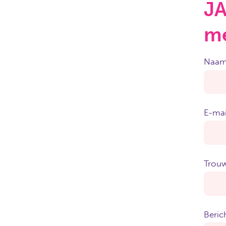
JA
me
Naa
E-mai
Trou
Beric