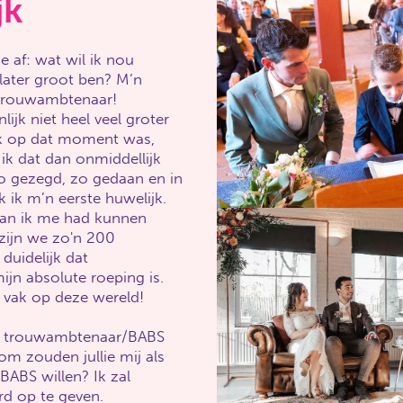
jk
 af: wat wil ik nou
 later groot ben? M’n
 trouwambtenaar!
lijk niet heel veel groter
k op dat moment was,
ik dat dan onmiddellijk
o gezegd, zo gedaan en in
ik m’n eerste huwelijk.
an ik me had kunnen
 zijn we zo'n 200
 duidelijk dat
jn absolute roeping is.
e vak op deze wereld!
n trouwambtenaar/BABS
m zouden jullie mij als
BABS willen? Ik zal
d op te geven.