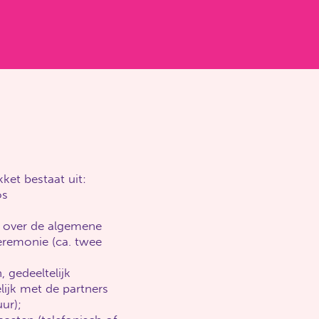
ket bestaat uit:
os
k over de algemene
eremonie (ca. twee
 gedeeltelijk
lijk met de partners
uur);