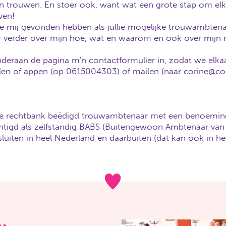
aan trouwen. En stoer ook, want wat een grote stap om elka
ven!
llie mij gevonden hebben als jullie mogelijke trouwambten
er verder over mijn hoe, wat en waarom en ook over mij
nderaan de pagina m'n contactformulier in, zodat we elka
llen of appen (op 0615004303) of mailen (naar corine@cor
 de rechtbank beëdigd trouwambtenaar met een benoemin
htigd als zelfstandig BABS (Buitengewoon Ambtenaar van d
 sluiten in heel Nederland en daarbuiten (dat kan ook in he