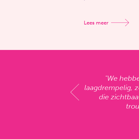
"We hebbe
l persoonlijk, we hadden
laagdrempelig, z
geven, heel betrokken!"
die zichtbaa
trou