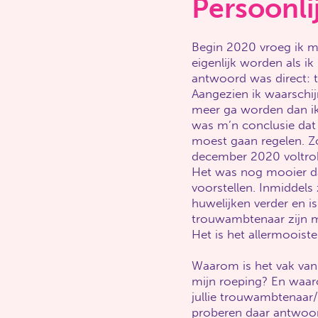
Persoonli
Begin 2020 vroeg ik me
eigenlijk worden als ik
antwoord was direct:
Aangezien ik waarschijn
meer ga worden dan i
was m’n conclusie dat 
moest gaan regelen. Z
december 2020 voltrok 
Het was nog mooier d
voorstellen. Inmiddels
huwelijken verder en is
trouwambtenaar zijn mi
Het is het allermooist
Waarom is het vak va
mijn roeping? En waaro
jullie trouwambtenaar/
proberen daar antwoor