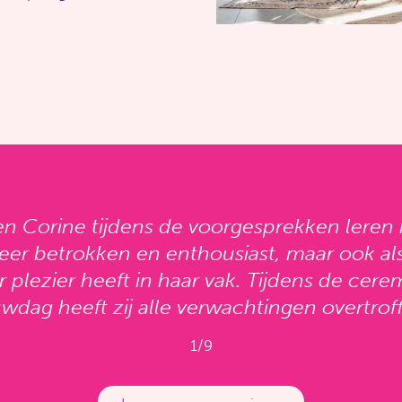
n Corine tijdens de voorgesprekken leren 
eer betrokken en enthousiast, maar ook a
r plezier heeft in haar vak. Tijdens de cer
wdag heeft zij alle verwachtingen overtrof
1/9